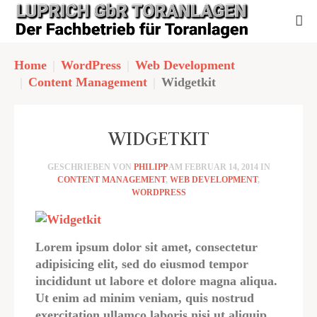
Home
WordPress
Web Development
Content Management
Widgetkit
WIDGETKIT
GESCHRIEBEN VON
PHILIPP
AM
FEBRUAR 14, 2014
IN
CONTENT MANAGEMENT
,
WEB DEVELOPMENT
,
WORDPRESS
Lorem ipsum dolor sit amet, consectetur
adipisicing elit, sed do eiusmod tempor
incididunt ut labore et dolore magna aliqua.
Ut enim ad minim veniam, quis nostrud
exercitation ullamco laboris nisi ut aliquip